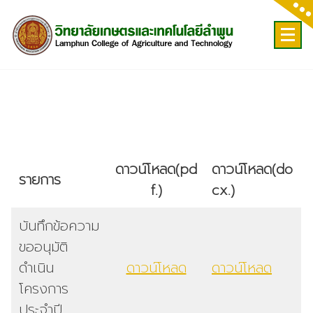
Skip
to
content
ดาวน์โหลด
(pd
ดาวน์โหลด
(do
รายการ
f.)
cx.)
บันทึกข้อความ
ขออนุมัติ
ดำเนิน
ดาวน์โหลด
ดาวน์โหลด
โครงการ
ประจำปี