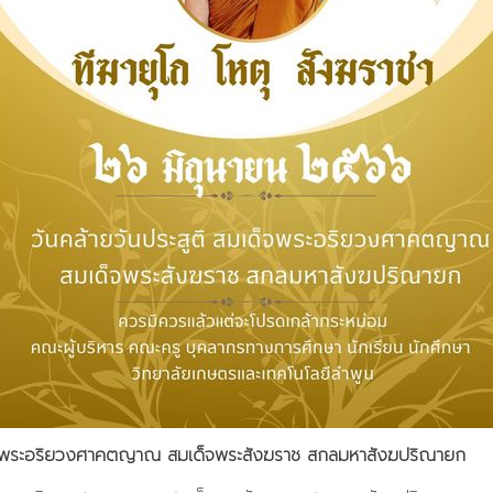
เด็จพระอริยวงศาคตญาณ สมเด็จพระสังฆราช สกลมหาสังฆปริณายก