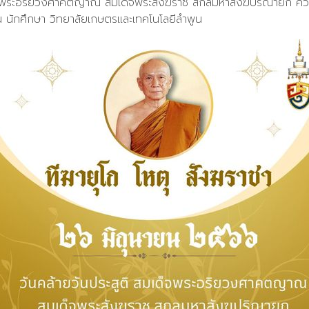
ด็จพระอริยวงศาคตญาณ สมเด็จพระสังฆราช สกลมหาสังฆปริณายก ควรม
 นักศึกษา วิทยาลัยเกษตรและเทคโนโลยีลำพูน