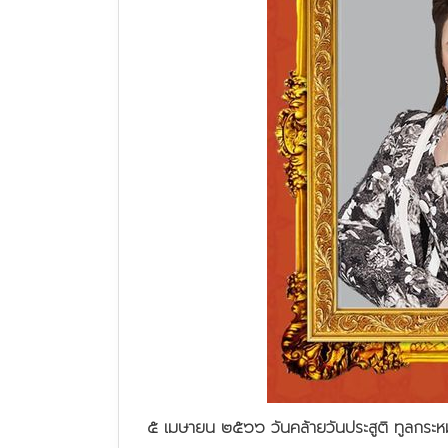
๕ เมษายน ๒๕๖๖ วันคล้ายวันประสูติ ทูลกระ