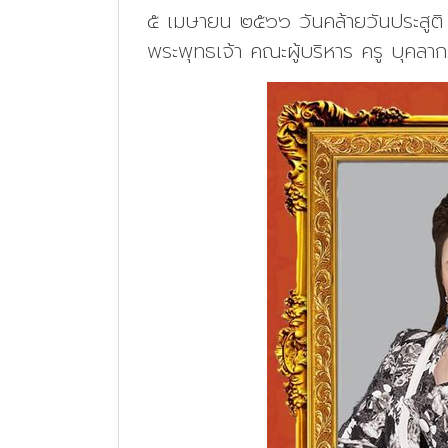
๕ เมษายน ๒๕๖๖ วันคล้ายวันประสูติ
พระพุทธเจ้า คณะผู้บริหาร ครู บุคล