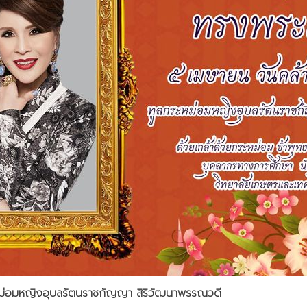
หม่อมหญิงอุบลรัตนราชกัญญา สิริวัฒนาพรรณวดี