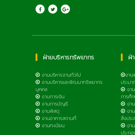
ประชาสัมพันธ์
saraban@lcat
วิทยาลัยเกษตรและ
เทคโนโลยีลำพูน
ฝ่ายบริหารทรัพยากร
ฝ่
งานบริหารงานทั่วไป
งาน
งานบริหารและพัฒนาทรัพยากร
ประมา
บุคคล
งาน
งานการเงิน
การศึก
งานการบัญชี
งานศ
งานพัสดุ
งานส
งานอาคารสถานที่
สิ่งประ
งานทะเบียน
งานส
ประกอ