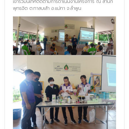
เข้าร่วมนิเทศติดตามการดำเนินงานโครงการ ณ สำนัก
พุทธจิต ต.ทาสบเส้า อ.แม่ทา จ.ลำพูน