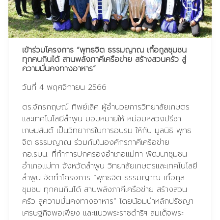
เข้าร่วมโครงการ “พุทธจิต ธรรมญาณ เกื้อกูลชุมชน
ทุกคนกินได้ สานพลังภาคีเครือข่าย สร้างสวนครัว สู่
ความมั่นคงทางอาหาร”
วันที่ 4 พฤศจิกายน 2566
ดร.จักรกฤษณ์ ทิพย์เลิศ ผู้อำนวยการวิทยาลัยเกษตร
และเทคโนโลยีลำพูน มอบหมายให้ หม่อมหลวงปรีชา
เกษมสันต์ เป็นวิทยากรในการอบรม ให้กับ มูลนิธิ พุทธ
จิต ธรรมญาณ ร่วมกับในองค์กรภาคีเครือข่าย
กอ.รมน. ที่ทำการปกครองอำเภอแม่ทา พัฒนาชุมชน
อำเภอแม่ทา จังหวัดลำพูน วิทยาลัยเกษตรและเทคโนโลยี
ลำพูน จัดทำโครงการ “พุทธจิต ธรรมญาณ เกื้อกูล
ชุมชน ทุกคนกินได้ สานพลังภาคีเครือข่าย สร้างสวน
ครัว สู่ความมั่นคงทางอาหาร” โดยน้อมนำหลักปรัชญา
เศรษฐกิจพอเพียง และแนวพระราชดำริฯ
สมเด็จพระ