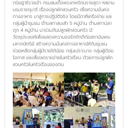
กนิษฐาธิราชเจ้า กรมสมเด็จพระเทพรัตนราชสุดา ฯสยาม
บรมราชกุมารี เรื่องปลูกผักสวนครัว เพื่อความมั่นคง
ทางอาหาร มาสู่การปฏิบัติจริง โดยมีภาคีเครือข่าย และ
กลุ่มผู้นำชุมชน ตำบลทาสบเส้า 5 หมู่บ้าน ตำบลทาปลา
ดุก 4 หมู่บ้าน มาร่วมกันปลูกผักสวนครัว มี
วัตถุประสงค์เพื่อแสดงความจงรักภักดีต่อสถาบันพระ
มหากษัตริย์ สร้างความมั่นคงทางอาหารให้กับชุมชน
ช่วยเหลือกลุ่มผู้มีรายได้น้อย กลุ่มเปราะบาง กลุ่มผู้ด้อย
โอกาส และเพื่อลดรายจ่ายในครัวเรือน ด้วยการปลูกผัก
สวนครัวในครัวเรือนของตน