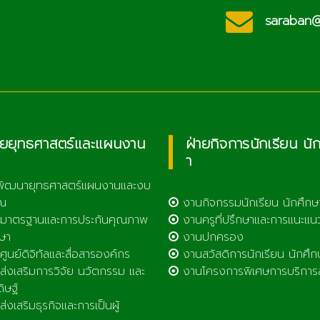
ประชาสัมพันธ์
c.th
saraban@l
วิทยาลัยเกษตรและ
เทคโนโลยีลำพูน
ายยุทธศาสตร์และแผนงาน
ฝ่ายกิจการนักเรียน นั
า
พัฒนายุทธศาสตร์แผนงานและงบ
ณ
งานกิจกรรมนักเรียน นักศึกษ
มาตรฐานและการประกันคุณภาพ
งานครูที่ปรึกษาและการแนะแน
ษา
งานปกครอง
ูนย์ดิจิทัลและสื่อสารองค์กร
งานสวัสดิการนักเรียน นักศึก
่งเสริมการวิจัย นวัตกรรม และ
งานโครงการพิเศษการบริการ
ดิษฐ์
่งเสริมธุรกิจและการเป็นผู้