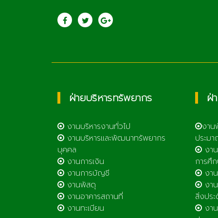
ประชาสัมพันธ์
saraban@lcat.a
วิทยาลัยเกษตรและ
เทคโนโลยีลำพูน
ฝ่ายบริหารทรัพยากร
ฝ่
งานบริหารงานทั่วไป
งาน
งานบริหารและพัฒนาทรัพยากร
ประมา
บุคคล
งาน
งานการเงิน
การศึก
งานการบัญชี
งานศ
งานพัสดุ
งานส
งานอาคารสถานที่
สิ่งประ
งานทะเบียน
งานส