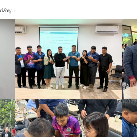
ยีลำพูน