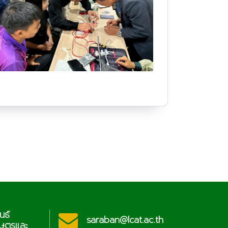
ประชาสัมพันธ์
@lcat.ac.th
sa
วิทยาลัยเกษตรและ