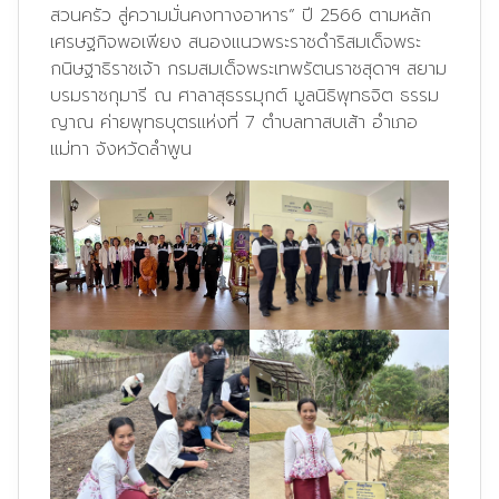
สวนครัว สู่ความมั่นคงทางอาหาร” ปี 2566 ตามหลัก
เศรษฐกิจพอเพียง สนองแนวพระราชดำริสมเด็จพระ
กนิษฐาธิราชเจ้า กรมสมเด็จพระเทพรัตนราชสุดาฯ สยาม
บรมราชกุมารี ณ ศาลาสุธรรมุกต์ มูลนิธิพุทธจิต ธรรม
ญาณ ค่ายพุทธบุตรแห่งที่ 7 ตำบลทาสบเส้า อำเภอ
แม่ทา จังหวัดลำพูน