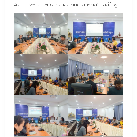
#งานประชาสัมพันธ์วิทยาลัยเกษตรและเทคโนโลยีลำพูน