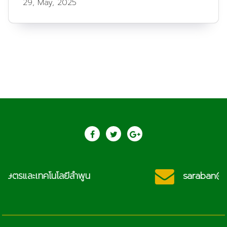
29, May, 2025
saraban@lcat.ac.th