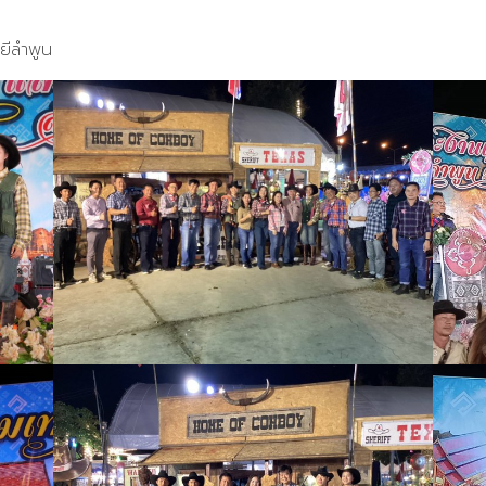
ยีลำพูน