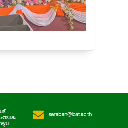
ประชาสัมพันธ์
cat.ac.th
sar
วิทยาลัยเกษตรและ
เทคโนโลยีลำพูน