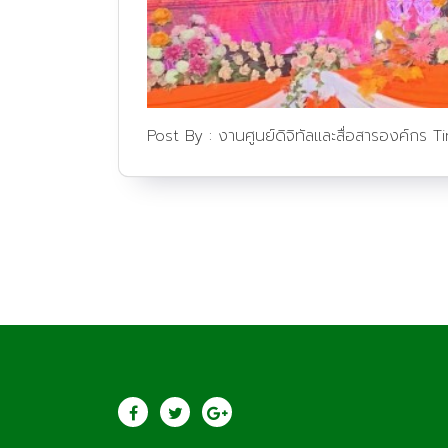
Post By :
งานศูนย์ดิจิทัลและสื่อสารองค์กร
T
ประชาสัมพันธ์
saraban@lcat.a
วิทยาลัยเกษตรและ
เทคโนโลยีลำพูน