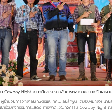
รรม Cowboy Night ณ เวทีกลาง งานสักการะพระนางจามเทวี และงาน
 ผู้อำนวยการวิทยาลัยเกษตรและเทคโนโลยีลำพูน ได้มอบหมายให้ นายสุ
น เข้าร่วมกิจกรรมการแสดง การฟาดแซ้ในกิจกรรม Cowboy Night ณ 