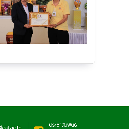
ประชาสัมพันธ์
cat.ac.th
sar