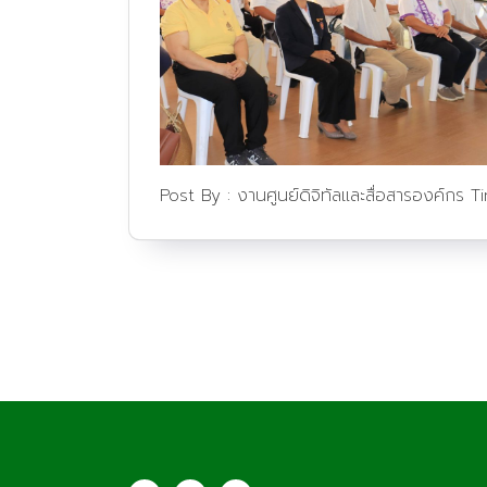
Post By :
งานศูนย์ดิจิทัลและสื่อสารองค์กร
T
ประชาสัมพันธ์
saraban@lcat.a