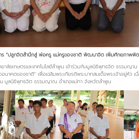
าร “ปลูกจิตสำนึกสู่ พ่อครู แม่ครูของชาติ พัฒนาจิต เพิ่มศักยภาพพั
ิทยาลัยเกษตรและเทคโนโลยีลำพูน เข้าร่วมกับมูลนิธิพุทธจิต ธรรมญาน 
ื่ออนาคตของชาติ” เพื่อเฉลิมพระเกียรติพระบาทสมเด็จพระเจ้าอยู่หัว 
ูลนิธิพุทธจิต ธรรมญาณ อำเภอแม่ทา จังหวัดลำพูน