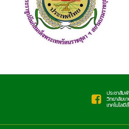
ประชาสัมพั
saraban@lcat.ac.th
ะ
วิทยาลัยเ
เทคโนโลยีล