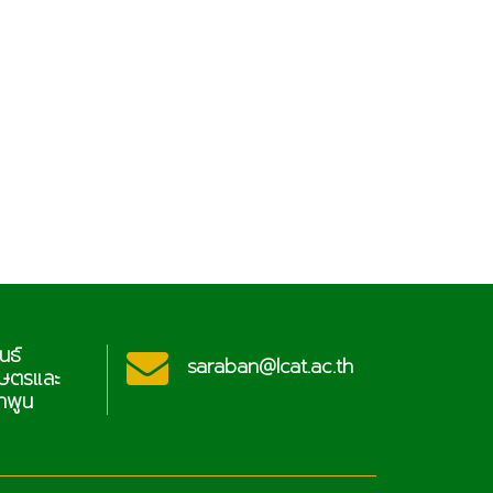
นธ์
ประช
saraban@lcat.ac.th
กษตรและ
วิท
ำพูน
เทคโ