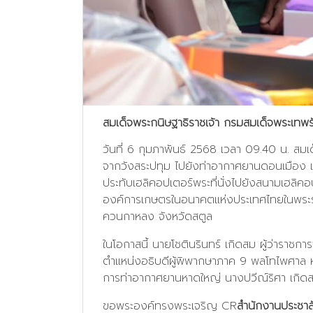
สมเด็จพระกนิษฐาธิราชเจ้า กรมสมเด็จพระเทพร
วันที่ 6 กุมภาพันธ์ 2568 เวลา 09.40 น. สม
จากวังสระปทุม ไปยังท่าอากาศยานดอนเมือง เพ
ประทับเฮลิคอปเตอร์พระที่นั่งไปยังสนามเฮลิค
องค์การเกษตรในอนาคตแห่งประเทศไทยในพระราช
ควนกาหลง จังหวัดสตูล
ในโอกาสนี้ นายโชตินรินทร์ เกิดสม ผู้ว่าราช
ตำแหน่งอธิบดีผู้พิพากษาภาค 9 พลโทไพศาล หนู
การท่าอากาศยานหาดใหญ่ นางปวีณ์ริศา เกิดสม
ขอพระองค์ทรงพระเจริญ CR
สำนักงานประชาสั