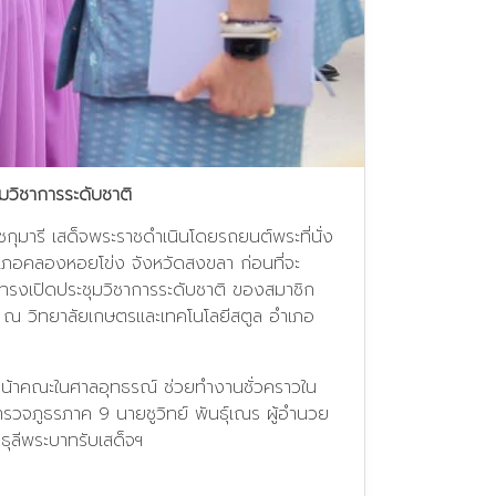
มวิชาการระดับชาติ
ุมารี เสด็จพระราชดำเนินโดยรถยนต์พระที่นั่ง
ำเภอคลองหอยโข่ง จังหวัดสงขลา ก่อนที่จะ
ปทรงเปิดประชุมวิชาการระดับชาติ ของสมาชิก
5 ณ วิทยาลัยเกษตรและเทคโนโลยีสตูล อำเภอ
ัวหน้าคณะในศาลอุทธรณ์ ช่วยทำงานชั่วคราวใน
รวจภูธรภาค 9 นายชูวิทย์ พันธุ์เณร ผู้อำนวย
ุลีพระบาทรับเสด็จฯ