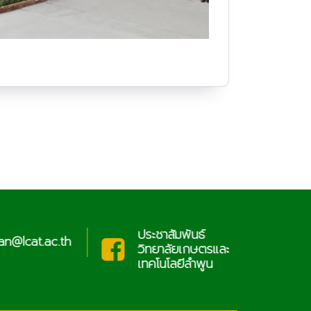
ประชาสัมพันธ์
cat.ac.th
sar
วิทยาลัยเกษตรและ
เทคโนโลยีลำพูน