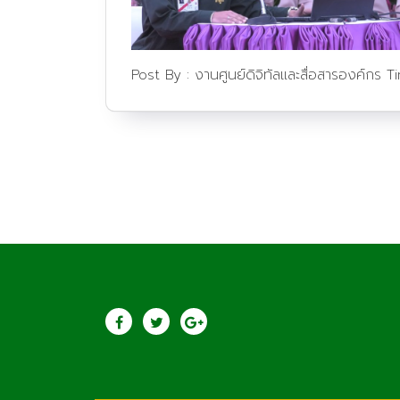
Post By :
งานศูนย์ดิจิทัลและสื่อสารองค์กร
T
ประชาสัมพันธ์
saraban@lcat.a
วิทยาลัยเกษตรและ
เทคโนโลยีลำพูน