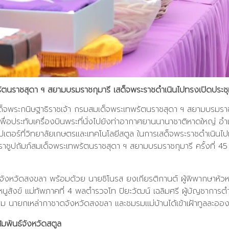
ัตนราชสุดา ฯ สยามบรมราชกุมารี เสด็จพระราชดำเนินไปทรงเปิดประชุ
เด็จพระกนิษฐาธิราชเจ้า กรมสมเด็จพระเทพรัตนราชสุดา ฯ สยามบรมราชก
ื่อประทับเครื่องบินพระที่นั่งไปยังท่าอากาศยานนานาชาติหาดใหญ่ อ
อปเตอร์ที่วิทยาลัยเกษตรและเทคโนโลยีสตูล ในการเสด็จพระราชดำเนินไ
ูปถัมภ์สมเด็จพระเทพรัตนราชสุดา ฯ สยามบรมราชกุมารี ครั้งที่ 4
การจังหวัดสงขลา พร้อมด้วย นายชิโนรส ยงเกียรติกานต์ ผู้พิพากษาห
สังข์ แม่ทัพภาคที่ 4 พลตำรวจโท ปิยะวัฒน์ เฉลิมศรี ผู้บัญชาการตำ
 นายกเหล่ากาชาดจังหวัดสงขลา และชมรมแม่บ้านได้เข้าเฝ้าทูลละอองธ
มพันธ์จังหวัดสตูล