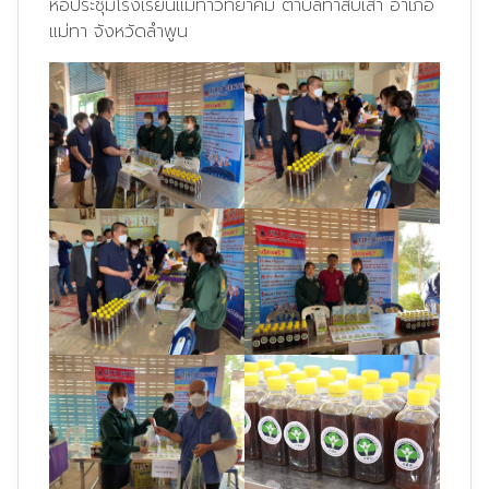
หอประชุมโรงเรียนแม่ทาวิทยาคม ตำบลทาสบเส้า อำเภอ
แม่ทา จังหวัดลำพูน