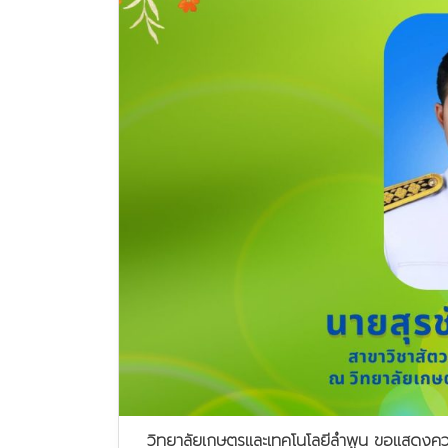
วิทยาลัยเกษตรและเทคโนโลยีลำพูน ขอแสดงความยิ