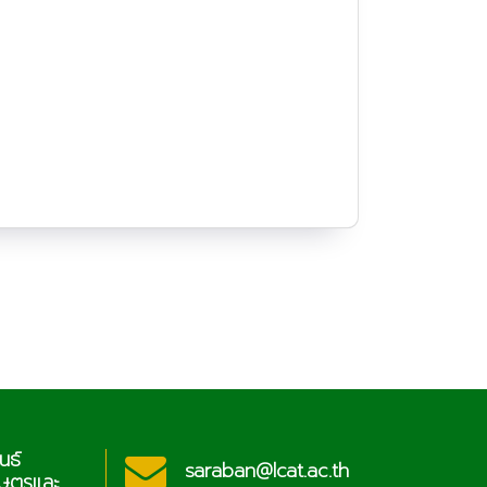
นธ์
ประช
saraban@lcat.ac.th
กษตรและ
วิท