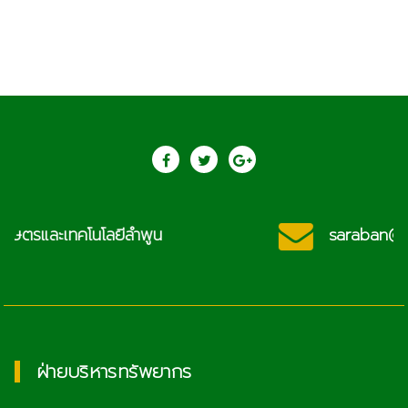
saraban@lcat.ac.th
ฝ่ายบริหารทรัพยากร