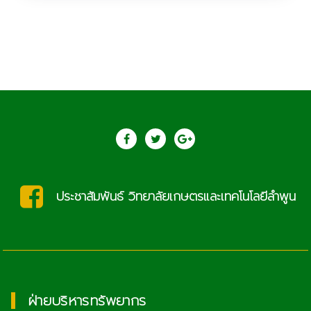
saraban@lcat.ac.th
ฝ่ายบริหารทรัพยากร