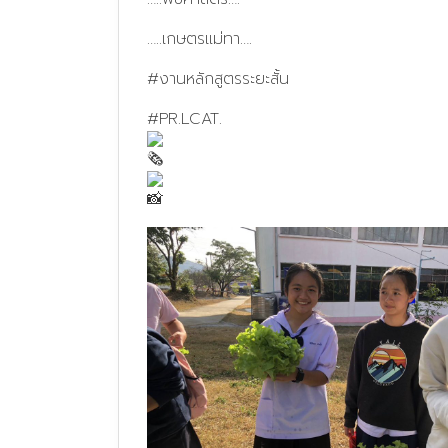
…..เกษตรแม่ทา….
#งานหลักสูตรระยะสั้น
#PR
.LCAT.