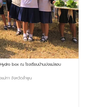
ัก Hydro box ณ โรงเรียนบ้านปงแม่ลอบ
แม่ทา จังหวัดลำพูน