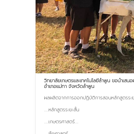
วิทยาลัยเกษตรและเทคโนโลยีลำพูน ขอนำเสนอผ
อำเภอแม่ทา จังหวัดลำพูน
ผลผลิตจากการออกปฏิบัติการสอนหลักสูตรระยะ
…..หลักสูตรระยะสั้น
…..เกษตรศาสตร์….
…..พืชศาสตร์….