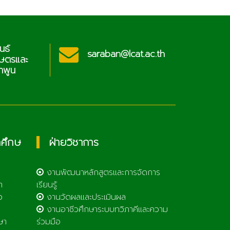
นธ์
ประช
saraban@lcat.ac.th
กษตรและ
วิท
ำพูน
เทคโ
กศึกษ
ฝ่ายวิชาการ
งานพัฒนาหลักสูตรและการจัดการ
า
เรียนรู้
ว
งานวัดผลและประเมินผล
งานอาชีวศึกษาระบบทวิภาคีและความ
ษา
ร่วมมือ