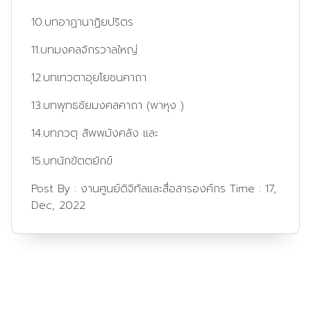
10.บทอาฏานาฏิยปริตร
11.บทมงคลจักรวาลใหญ่
12.บทเทวตาอุยโยชนคาถา
13.บทพุทธชัยมงคลคาถา (พาหุง )
14.บทภวตุ สัพพมังคลัง และ
15.บทนักขัตตยักข์
Post By :
งานศูนย์ดิจิทัลและสื่อสารองค์กร
Time :
17,
Dec, 2022