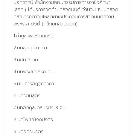
นอกจากนี้ สำนักงานคณะกรรมการการอาชีวศึกษา
(สอศ.) ได้บริการจัดทำบทสวดมนต์ จำนวน 15 บทสวด
ที่สามารถดาวน์โหลดมาใช้ประกอบการสวดมนต์ถวาย
พระพรฯ ดังนี้
(คลิ๊กบทสวดมนต์)
1.คำบูชาพระรัตนตรัย
2.บทชุมนุมเทวดา
3.นะโม 3 จบ
4.บทพระไตรสรณคมน์
5.นโมการอัฏฐกคาถา
6.บทรัตนสูตร
7.บทอังคุลิมาลปริตร 3 จบ
8.บทโพชฌังคปริตร
9.บทอภยปริตร