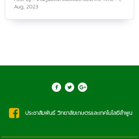
Aug, 2023
ยเกษตรและเทคโนโลยีลำพูน
saraban@lc