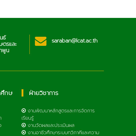
ประชาสัมพันธ์
@lcat.ac.th
sa
วิทยาลัยเกษตรและ
เทคโนโลยีลำพูน
กศึกษ
ฝ่ายวิชาการ
งานพัฒนาหลักสูตรและการจัดการ
า
เรียนรู้
ว
งานวัดผลและประเมินผล
งานอาชีวศึกษาระบบทวิภาคีและความ