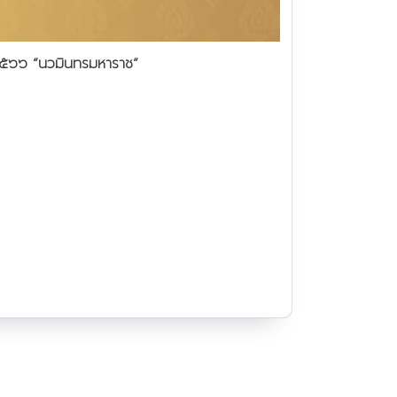
๒๕๖๖ “นวมินทรมหาราช”