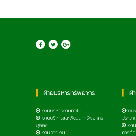
ประชาสัมพันธ์
saraban@lcat.
วิทยาลัยเกษตรและ
เทคโนโลยีลำพูน
ฝ่ายบริหารทรัพยากร
ฝ่
งานบริหารงานทั่วไป
งาน
งานบริหารและพัฒนาทรัพยากร
ประมา
บุคคล
งาน
งานการเงิน
การศึก