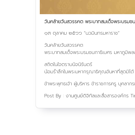
วันคล้ายวันสวรรคต พระบาทสมเด็จพระบรมช
๑๓ ตุลาคม ๒๕๖๖ “นวมินทรมหาราช”
วันคล้ายวันสวรรคต
พระบาทสมเด็จพระบรมชนกาธิเบศร มหาภูมิพ
สถิตในใจตราบนิจนิรันดร์
น้อมรำลึกในพระมหากรุณาธิคุณอันหาที่สุดมิได้
ข้าพระพุทธเจ้า ผู้บริหาร ข้าราชการครู บุคล
Post By :
งานศูนย์ดิจิทัลและสื่อสารองค์กร
T