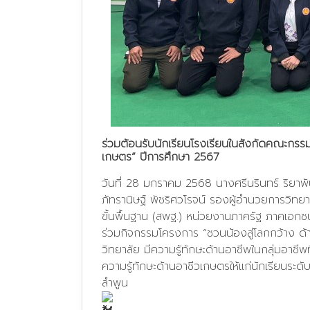
ร่วมต้อนรับนักเรียนโรงเรียนในสังกัดคณะกรร
เกษตร” ปีการศึกษา 2567
วันที่ 28 มกราคม 2568 นางศรีนรินทร์ ริยาพ
ภัทรานิษฐ์ พัชริศวโรจน์ รองผู้อำนวยการวิท
ขั้นพื้นฐาน (สพฐ.) หน่วยงานภาครัฐ ภาคเอกชน
ร่วมกิจกรรมโครงการ “ชวนน้องสู่โลกกว้าง ด้
วิทยาลัย มีความรู้ทักษะด้านอาชีพในกลุ่มอ
ความรู้ทักษะด้านอาชีวเกษตรให้แก่นักเรียนร
ลำพูน