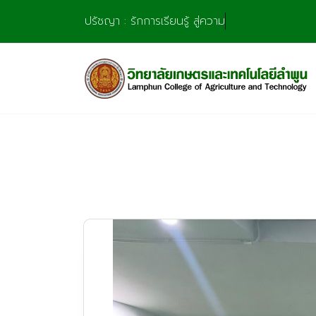
Skip
ปรัชญา : รักการเรียนรู้ สู่ความชำนาญ มุ่งการสร้า
to
content