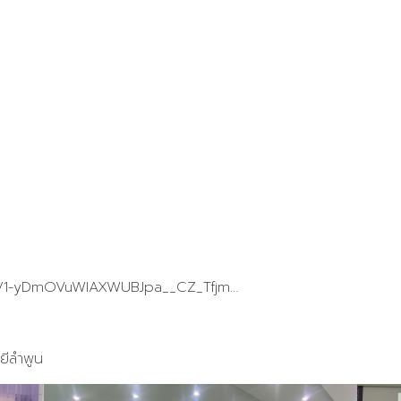
/…/1-yDmOVuWIAXWUBJpa__CZ_Tfjm…
ยีลำพูน