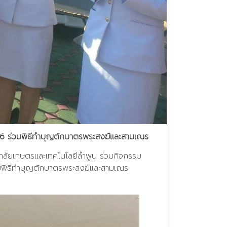
566 ร่วมพิธีทำบุญตักบาตรพระสงฆ์และสามเณร
ยาลัยเกษตรและเทคโนโลยีลำพูน ร่วมกิจกรรม
่วมพิธีทำบุญตักบาตรพระสงฆ์และสามเณร