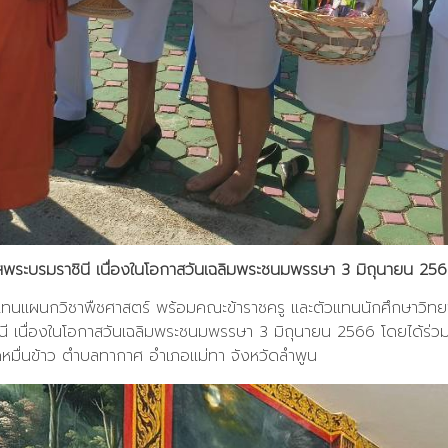
้าฯพระบรมราชินี เนื่องในโอกาสวันเฉลิมพระชนมพรรษา 3 มิถุนายน 2
ผู้แทนแผนกวิชาพืชศาสตร์ พร้อมคณะข้าราชครู และตัวแทนนักศึกษาวิท
ชินี เนื่องในโอกาสวันเฉลิมพระชนมพรรษา 3 มิถุนายน 2566 โดยได้ร
ดหมื่นข้าว ตำบลทากาศ อำเภอแม่ทา จังหวัดลำพูน