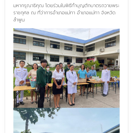
มหากรุณาธิคุณ โดยร่วมในพิธีทำบุญตักบาตรถวายพระ
ราชกุศล ณ ที่ว่าการอำเภอแม่ทา อำเภอแม่ทา จังหวัด
ลำพูน