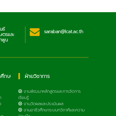
นธ์
ประช
saraban@lcat.ac.th
กษตรและ
วิท
ำพูน
เทคโ
กศึกษ
ฝ่ายวิชาการ
งานพัฒนาหลักสูตรและการจัดการ
า
เรียนรู้
ว
งานวัดผลและประเมินผล
งานอาชีวศึกษาระบบทวิภาคีและความ