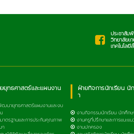
ประชาสัมพั
saraban@lcat.ac.th
ะ
วิทยาลัยเ
เทคโนโลยีล
ายยุทธศาสตร์และแผนงาน
ฝ่ายกิจการนักเรียน นั
า
พัฒนายุทธศาสตร์แผนงานและงบ
ณ
งานกิจกรรมนักเรียน นักศึกษ
มาตรฐานและการประกันคุณภาพ
งานครูที่ปรึกษาและการแนะแน
ษา
งานปกครอง