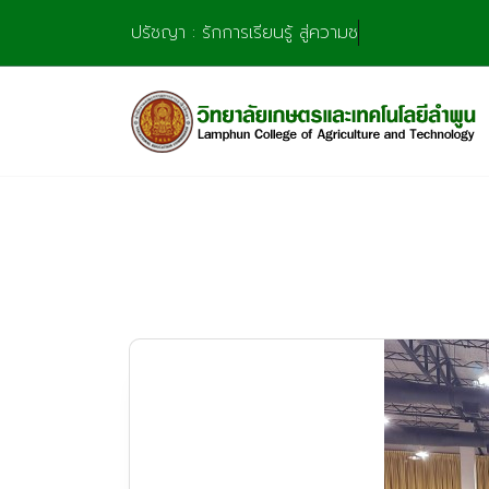
Skip
ปรัชญา : รักการเรียนรู้ สู่ความชำนาญ มุ่งการสร้
to
content