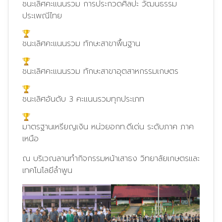
ชนะเลิศคะแนนรวม การประกวดศิลปะ วัฒนธรรม
ประเพณีไทย
ชนะเลิศคะแนนรวม ทักษะสาขาพื้นฐาน
ชนะเลิศคะแนนรวม ทักษะสาขาอุตสาหกรรมเกษตร
ชนะเลิศอันดับ 3 คะแนนรวมทุกประเภท
มาตรฐานเหรียญเงิน หน่วยอกท.ดีเด่น ระดับภาค ภาค
เหนือ
ณ บริเวณลานทำกิจกรรมหน้าเสาธง วิทยาลัยเกษตรและ
เทคโนโลยีลำพูน