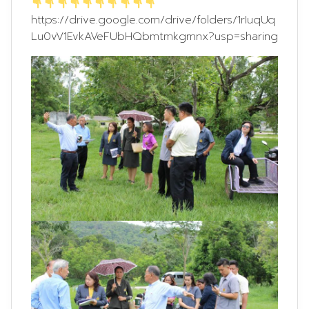
https://drive.google.com/drive/folders/1rIuqUq
Lu0vV1EvkAVeFUbHQbmtmkgmnx?usp=sharing