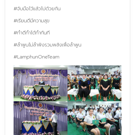
#จับมือไว้แล้วไปด้วยกัน
#เรียนดีมีความสุข
#ทำดีทำได้ทำทันที
#ลำพูนไม่ลำพังรวมพลังเพื่อลำพูน
#LamphunOneTeam