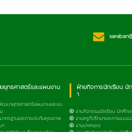
ประชาสัมพันธ์
c.th
saraban@l
วิทยาลัยเกษตรและ
เทคโนโลยีลำพูน
ายยุทธศาสตร์และแผนงาน
ฝ่ายกิจการนักเรียน นั
า
พัฒนายุทธศาสตร์แผนงานและงบ
ณ
งานกิจกรรมนักเรียน นักศึกษ
มาตรฐานและการประกันคุณภาพ
งานครูที่ปรึกษาและการแนะแน
ษา
งานปกครอง