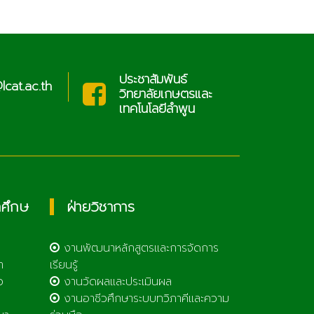
ประชาสัมพันธ์
cat.ac.th
sar
วิทยาลัยเกษตรและ
เทคโนโลยีลำพูน
กศึกษ
ฝ่ายวิชาการ
งานพัฒนาหลักสูตรและการจัดการ
า
เรียนรู้
ว
งานวัดผลและประเมินผล
งานอาชีวศึกษาระบบทวิภาคีและความ