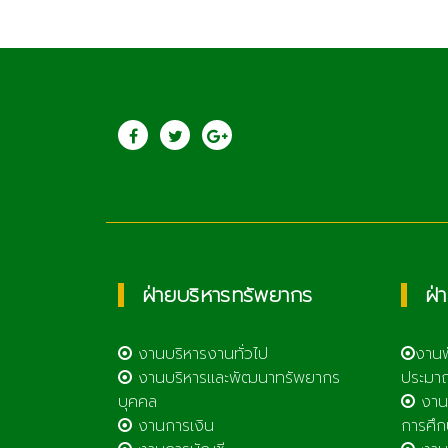
ประชาสัมพันธ์
saraban@lcat.a
วิทยาลัยเกษตรและ
เทคโนโลยีลำพูน
ฝ่ายบริหารทรัพยากร
ฝ่
งานบริหารงานทั่วไป
งาน
งานบริหารและพัฒนาทรัพยากร
ประมา
บุคคล
งาน
งานการเงิน
การศึก