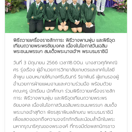
พิธีถวายเครื่องราชสักการะ พิธีวางพานพุ่ม และพิธีจุด
เทียนถวายพระพรชัยมงคล เนื่องในโอกาสวันเฉลิม
พระชนมพรรษา สมเด็จพระนางเจ้าฯ พระบรมราชินี
วันที่ 3 มิถุนายน 2566 เวลา18.00น. นางสาวศุภัคคณิ
ศร รุ่งเรือง ผู้อำนวยการวิทยาลัยเกษตรและเทคโนโลยี
ลำพูน มอบหมายให้นางศรีนรินทร์ ริยาพันธ์ ผู้แทนรองผู้
อำนวยการฝ่ายแผนงานและความร่วมมือ พร้อมด้วย
คณะครู นักเรียน นักศึกษา ร่วมพิธีถวายเครื่องราชสัก
การะ พิธีวางพานพุ่ม และพิธีจุดเทียนถวายพระพร
ชัยมงคล เนื่องในโอกาสวันเฉลิมพระชนมพรรษา สมเด็จ
พระนางเจ้าสุทิดา พัชรสุธาพิมลลักษณ พระบรมราชินี
เพื่อแสดงออกถึงความจงรักภักดีและน้อมสำนึกในพระ
มหากรุณาธิคุณของพระองค์ ที่ทรงมีต่อพสกนิกรชาว