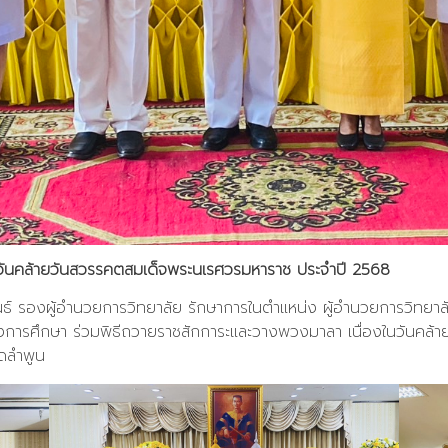
นวันคล้ายวันสวรรคตสมเด็จพระนเรศวรมหาราช ประจำปี 2568
พันธ์ รองผู้อำนวยการวิทยาลัย รักษาการในตำแหน่ง ผู้อำนวยการวิทย
างการศึกษา ร่วมพิธีถวายราชสักการะและวางพวงมาลา เนื่องในวันคล
ัดลำพูน