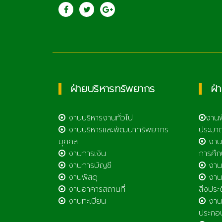
saraban@lcat.a
วิทยาลัยเกษตรและ
เทคโนโลยีลำพูน
ฝ่ายบริหารทรัพยากร
ฝ่
งานบริหารงานทั่วไป
งาน
งานบริหารและพัฒนาทรัพยากร
ประมา
บุคคล
งาน
งานการเงิน
การศึก
งานการบัญชี
งานศ
งานพัสดุ
งานส
งานอาคารสถานที่
สิ่งประ
งานทะเบียน
งานส
ประกอ