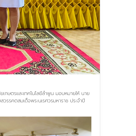
าลัยเกษตรและเทคโนโลยีลำพูน มอบหมายให้ นาย
้ายสวรรคตสมเด็จพระนเรศวรมหาราช ประจำปี