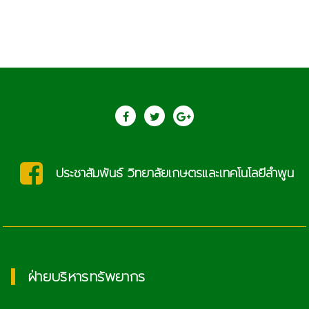
ำพูน
saraban@lcat.ac.th
ฝ่ายบริหารทรัพยากร