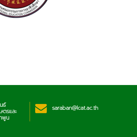
นธ์
ประช
saraban@lcat.ac.th
กษตรและ
วิท
ำพูน
เทคโ