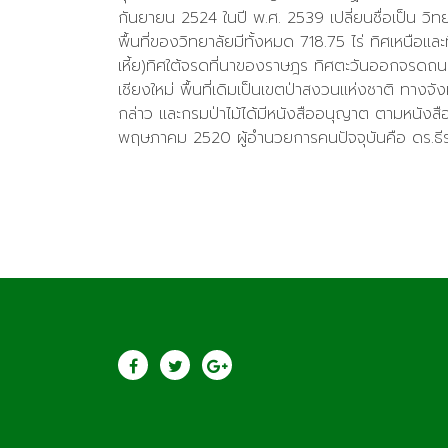
กันยายน 2524 ในปี พ.ศ. 2539 เปลี่ยนชื่อเป็น วิ
พื้นที่ของวิทยาลัยมีทั้งหมด 718.75 ไร่ ทิศเหนือแล
เหี้ย)ทิศใต้จรดที่นาของราษฎร ทิศตะวันออกจรดถน
เชียงใหม่ พื้นที่เดิมเป็นเขตป่าสงวนแห่งชาติ ทางจั
กล่าว และกรมป่าไม้ได้มีหนังสืออนุญาต ตามหนังสือ
พฤษภาคม 2520 ผู้อำนวยการคนปัจจุบันคือ ดร.ธีร
ประชาสัมพันธ์
วิทยาลัยเกษตรแล
เทคโนโลยีลำพูน