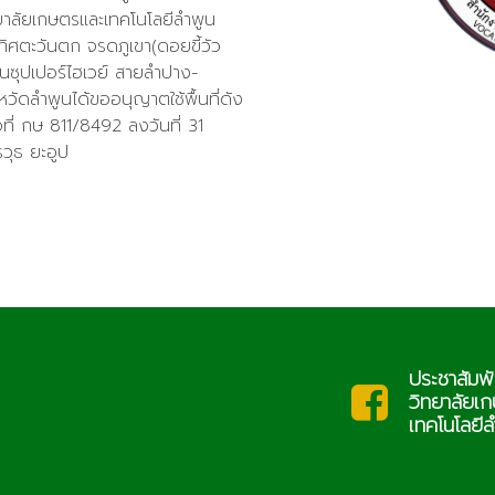
ทยาลัยเกษตรและเทคโนโลยีลำพูน
ะทิศตะวันตก จรดภูเขา(ดอยขี้วัว
นซุปเปอร์ไฮเวย์ สายลำปาง-
งหวัดลำพูนได้ขออนุญาตใช้พื้นที่ดัง
ที่ กษ 811/8492 ลงวันที่ 31
วุธ ยะอูป
ประชาสัมพั
saraban@lcat.ac.th
ะ
วิทยาลัยเ
เทคโนโลยีล