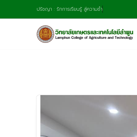
Skip
ปรัชญา : รักการเรียนรู้ สู่ความชำนาญ มุ่งการสร้
to
content