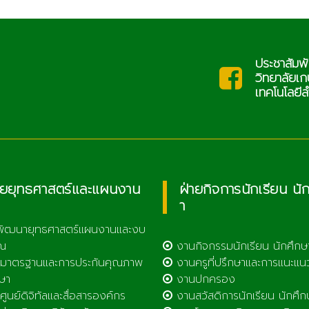
ประชาสัมพั
saraban@lcat.ac.th
ะ
วิทยาลัยเ
เทคโนโลยีล
ายยุทธศาสตร์และแผนงาน
ฝ่ายกิจการนักเรียน นั
า
พัฒนายุทธศาสตร์แผนงานและงบ
ณ
งานกิจกรรมนักเรียน นักศึกษ
มาตรฐานและการประกันคุณภาพ
งานครูที่ปรึกษาและการแนะแน
ษา
งานปกครอง
ูนย์ดิจิทัลและสื่อสารองค์กร
งานสวัสดิการนักเรียน นักศึก