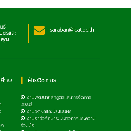
นธ์
ประช
saraban@lcat.ac.th
กษตรและ
วิท
ำพูน
เทคโ
กศึกษ
ฝ่ายวิชาการ
งานพัฒนาหลักสูตรและการจัดการ
า
เรียนรู้
ว
งานวัดผลและประเมินผล
งานอาชีวศึกษาระบบทวิภาคีและความ
ษา
ร่วมมือ