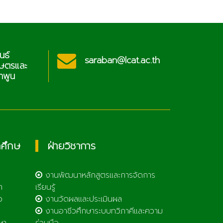
ประชาสัมพันธ์
cat.ac.th
sar
วิทยาลัยเกษตรและ
เทคโนโลยีลำพูน
กศึกษ
ฝ่ายวิชาการ
งานพัฒนาหลักสูตรและการจัดการ
า
เรียนรู้
ว
งานวัดผลและประเมินผล
งานอาชีวศึกษาระบบทวิภาคีและความ
ษา
ร่วมมือ