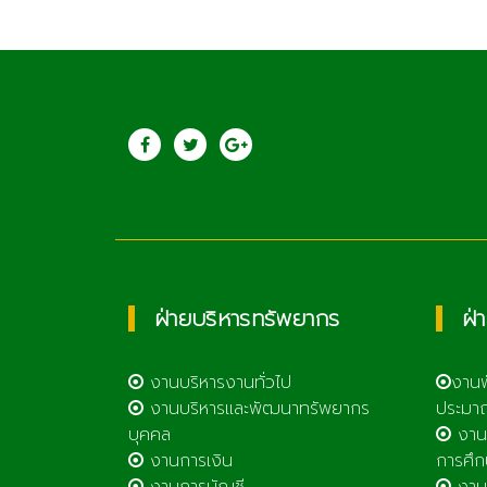
ประชาสัมพันธ์
saraban@lcat.a
วิทยาลัยเกษตรและ
เทคโนโลยีลำพูน
ฝ่ายบริหารทรัพยากร
ฝ่
งานบริหารงานทั่วไป
งาน
งานบริหารและพัฒนาทรัพยากร
ประมา
บุคคล
งาน
งานการเงิน
การศึก
งานการบัญชี
งานศ