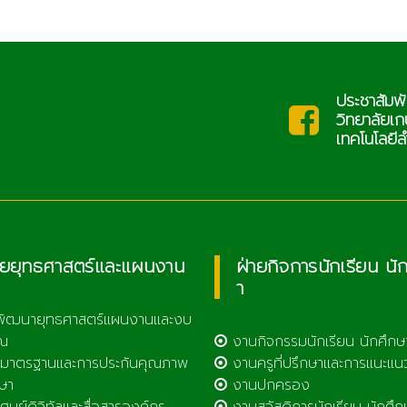
ประชาสัมพันธ์
c.th
saraban@l
วิทยาลัยเกษตรและ
เทคโนโลยีลำพูน
ายยุทธศาสตร์และแผนงาน
ฝ่ายกิจการนักเรียน นั
า
พัฒนายุทธศาสตร์แผนงานและงบ
ณ
งานกิจกรรมนักเรียน นักศึกษ
มาตรฐานและการประกันคุณภาพ
งานครูที่ปรึกษาและการแนะแน
ษา
งานปกครอง
ูนย์ดิจิทัลและสื่อสารองค์กร
งานสวัสดิการนักเรียน นักศึก