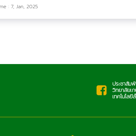
ime :
7, Jan, 2025
ประชาสัมพั
saraban@lcat.ac.th
ะ
วิทยาลัยเ
เทคโนโลยีล