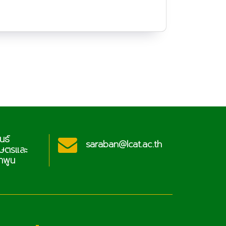
นธ์
ประช
saraban@lcat.ac.th
กษตรและ
วิท
ำพูน
เทคโ