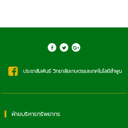
saraban@lcat.ac.th
ฝ่ายบริหารทรัพยากร