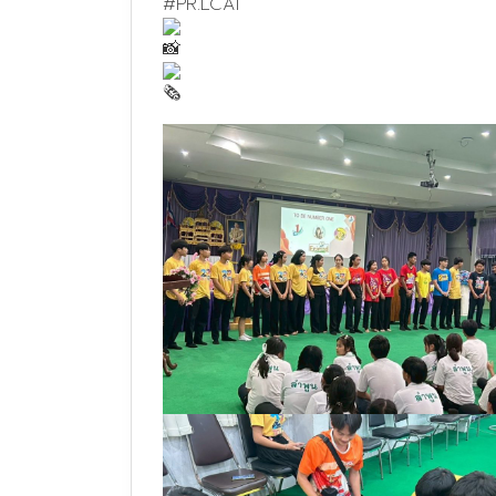
#PR
.LCAT