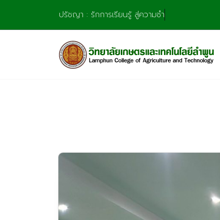
Skip
ปรัชญา : รักการเรียนรู้ สู่ความชำนาญ มุ่งการสร
to
content