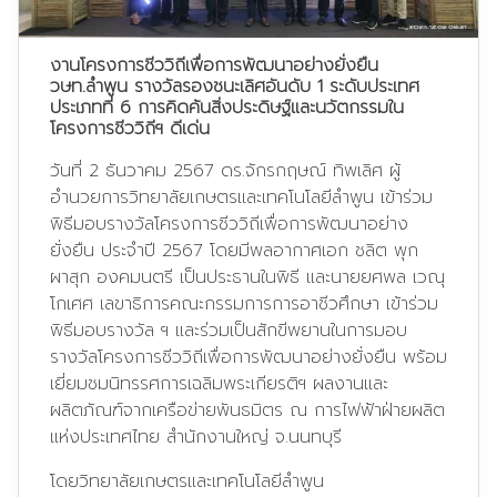
งานโครงการชีววิถีเพื่อการพัฒนาอย่างยั่งยืน
วษท.ลำพูน รางวัลรองชนะเลิศอันดับ 1 ระดับประเทศ
ประเภทที่ 6 การคิดค้นสิ่งประดิษฐ์และนวัตกรรมใน
โครงการชีววิถีฯ ดีเด่น
วันที่ 2 ธันวาคม 2567 ดร.จักรกฤษณ์ ทิพเลิศ ผู้
อำนวยการวิทยาลัยเกษตรและเทคโนโลยีลำพูน เข้าร่วม
พิธีมอบรางวัลโครงการชีววิถีเพื่อการพัฒนาอย่าง
ยั่งยืน ประจำปี 2567 โดยมีพลอากาศเอก ชลิต พุก
ผาสุก องคมนตรี เป็นประธานในพิธี และนายยศพล เวณุ
โกเศศ เลขาธิการคณะกรรมการการอาชีวศึกษา เข้าร่วม
พิธีมอบรางวัล ฯ และร่วมเป็นสักขีพยานในการมอบ
รางวัลโครงการชีววิถีเพื่อการพัฒนาอย่างยั่งยืน พร้อม
เยี่ยมชมนิทรรศการเฉลิมพระเกียรติฯ ผลงานและ
ผลิตภัณฑ์จากเครือข่ายพันธมิตร ณ การไฟฟ้าฝ่ายผลิต
แห่งประเทศไทย สำนักงานใหญ่ จ.นนทบุรี
โดยวิทยาลัยเกษตรและเทคโนโลยีลำพูน