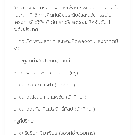
ได้รับรางวัล โครงการชีววิถีเพื่อการพัฒนาอย่างยั่งยืน
-ประเภทที่ 6 การคิดค้นสิ่งประดิษฐ์และนวัตกรรมใน
โครงการชีววิถีฯ ดีเด่น รางวัลรองชนะเลิศอันดับ 1
ระดับประเทศ
– คอนโดเพาะปลูกผักและเพาะเห็ดพลังงานแสงอาทิตย์
V.2
คณะผู้จัดทำสิ่งประดิษฐ์ ดังนี้
หม่อมหลวงปรีชา เกษมสันต์ (ครู)
นางสาวรุ่งฤดี แซ่ฝ่า (นักศึกษา)
นางสาวณัฐสุดา มานพชัย (นักศึกษา)
นางสาวอรทัย คิดประสิทธิ์ศิลป์ (นักศึกษา)
ครูที่ปรึกษา
นางศรีนรินท์ ริยาพันธ์ (รองผู้อำนวยการ)