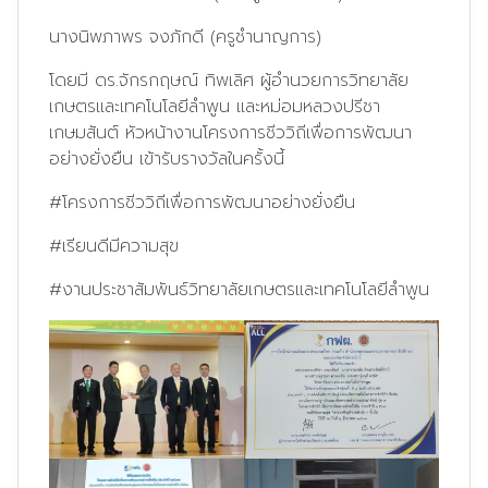
นางนิพภาพร จงภักดี (ครูชำนาญการ)
โดยมี ดร.จักรกฤษณ์ ทิพเลิศ ผู้อำนวยการวิทยาลัย
เกษตรและเทคโนโลยีลำพูน และหม่อมหลวงปรีชา
เกษมสันต์ หัวหน้างานโครงการชีววิถีเพื่อการพัฒนา
อย่างยั่งยืน เข้ารับรางวัลในครั้งนี้
#โครงการชีววิถีเพื่อการพัฒนาอย่างยั่งยืน
#เรียนดีมีความสุข
#งานประชาสัมพันธ์วิทยาลัยเกษตรและเทคโนโลยีลำพูน