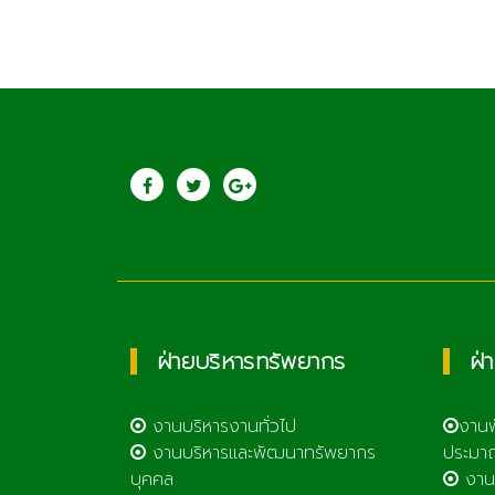
ประชาสัมพันธ์
วิทยาลัยเกษตรแล
เทคโนโลยีลำพูน
ฝ่ายบริหารทรัพยากร
ฝ่
งานบริหารงานทั่วไป
งาน
งานบริหารและพัฒนาทรัพยากร
ประมา
บุคคล
งาน