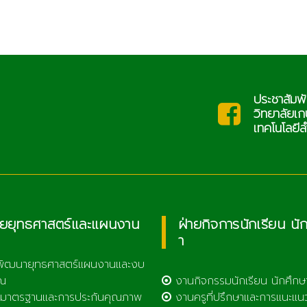
ประชาสัมพั
saraban@lcat.ac.th
ะ
วิทยาลัยเ
เทคโนโลยีล
ายยุทธศาสตร์และแผนงาน
ฝ่ายกิจการนักเรียน นั
า
พัฒนายุทธศาสตร์แผนงานและงบ
ณ
งานกิจกรรมนักเรียน นักศึกษ
มาตรฐานและการประกันคุณภาพ
งานครูที่ปรึกษาและการแนะแน