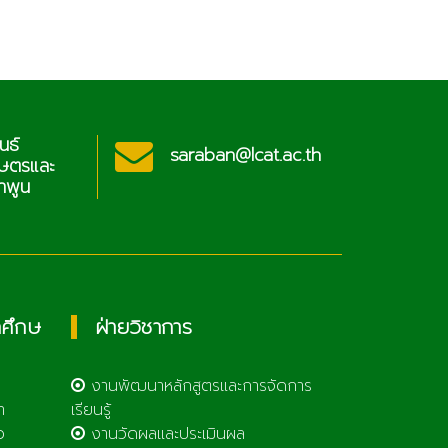
นธ์
ประช
saraban@lcat.ac.th
กษตรและ
วิท
ำพูน
เทคโ
กศึกษ
ฝ่ายวิชาการ
งานพัฒนาหลักสูตรและการจัดการ
า
เรียนรู้
ว
งานวัดผลและประเมินผล