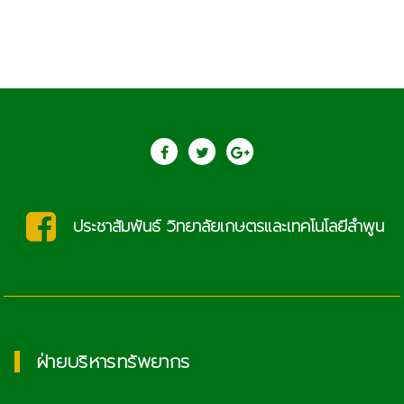
โลยีลำพูน
saraban@lcat.ac.th
ฝ่ายบริหารทรัพยากร