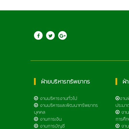
ประชาสัมพันธ์
saraban@lcat.a
วิทยาลัยเกษตรและ
เทคโนโลยีลำพูน
ฝ่ายบริหารทรัพยากร
ฝ่
งานบริหารงานทั่วไป
งาน
งานบริหารและพัฒนาทรัพยากร
ประมา
บุคคล
งาน
งานการเงิน
การศึก
งานการบัญชี
งานศ