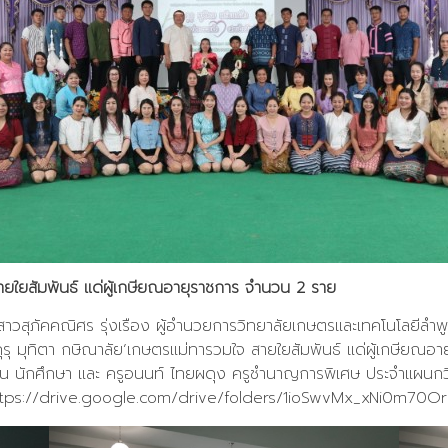
ายใยสัมพันธ์ แด่ผู้เกษียณอายุราชการ จำนวน 2 ราย
าวสุภัคคณิศร รุ่งเรือง ผู้อำนวยการวิทยาลัยเกษตรและเทคโนโลยีลำพ
คุรุ มุทิตา กษิณาลัย’เกษตรแม่ทารวมใจ สายใยสัมพันธ์ แด่ผู้เกษีย
ยน นักศึกษา และ ครูอนนท์ ไทยผดุง ครูชำนาญการพิเศษ ประจำแผนกว
ttps://drive.google.com/drive/folders/1ioSwvMx_xNi0m70