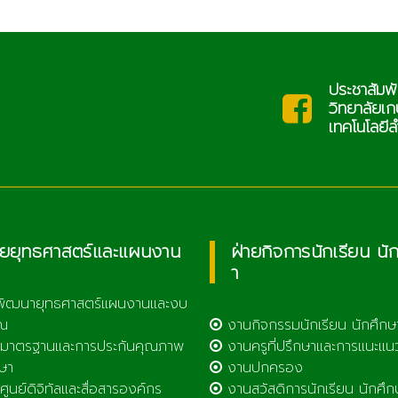
ประชาสัมพันธ์
c.th
saraban@l
วิทยาลัยเกษตรและ
เทคโนโลยีลำพูน
ายยุทธศาสตร์และแผนงาน
ฝ่ายกิจการนักเรียน นั
า
พัฒนายุทธศาสตร์แผนงานและงบ
ณ
งานกิจกรรมนักเรียน นักศึกษ
มาตรฐานและการประกันคุณภาพ
งานครูที่ปรึกษาและการแนะแน
ษา
งานปกครอง
ูนย์ดิจิทัลและสื่อสารองค์กร
งานสวัสดิการนักเรียน นักศึก