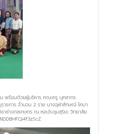
ูน พร้อมด้วยผู้บริหาร คณะครู บุคลากร
ณอายุราชการ จำนวน 2 ราย นางจุฬาลักษณ์ โคบา
ิชาช่างกลเกษตร ณ หอประชุมสุริยะ วิทยาลัย
OrNDDBHFQi4f3zScZ