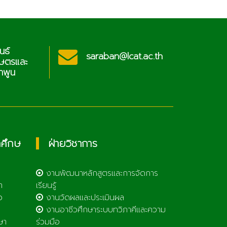
ประชาสัมพันธ์
cat.ac.th
sar
วิทยาลัยเกษตรและ
เทคโนโลยีลำพูน
กศึกษ
ฝ่ายวิชาการ
งานพัฒนาหลักสูตรและการจัดการ
า
เรียนรู้
ว
งานวัดผลและประเมินผล
งานอาชีวศึกษาระบบทวิภาคีและความ
ษา
ร่วมมือ