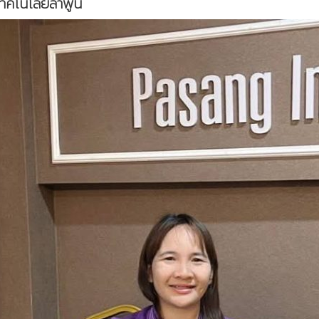
ทคโนโลยีลำพูน