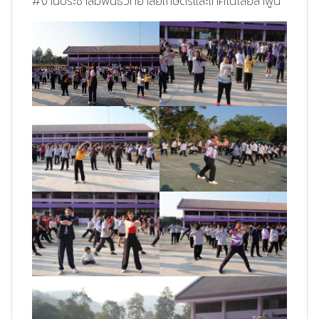
#งานประชาสัมพันธ์วิทยาลัยเกษตรและเทคโนโลยีลำพูน