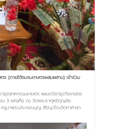
ษตร (ภายใต้ชมรมเกษตรผสมผสาน) เข้าร่วม
วิชาอุตสาหกรรมเกษตร แผนกวิชาธุรกิจเกษตร
น 3 แห่งคือ ณ วัดพระธาตุหริภุญชัย
าส ครูบาพระประกอบบุญ สิริญาโณวัดทาศาลา