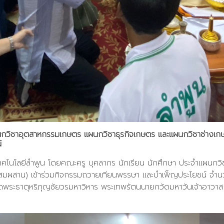
ผนกวิชาอุตสาหกรรมเกษตร แผนกวิชาธุรกิจเกษตร และแผนกวิชาช่างเก
์
ทคโนโลยีลำพูน โดยคณะครู บุคลากร นักเรียน นักศึกษา ประจำแผนก
มผสาน) เข้าร่วมกิจกรรมถวายเทียนพรรษา และบำเพ็ญประโยชน์ จำนว
วัดพระธาตุหริภุญชัยวรมหาวิหาร พระเทพรัตนนายกวัดมหาวันเจ้าอาว