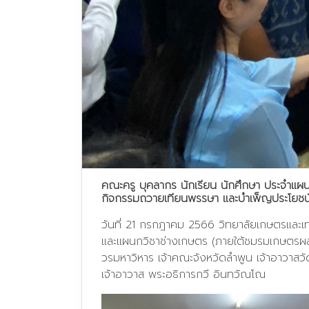
คณะครู บุคลากร นักเรียน นักศึกษา ประจำแ
กิจกรรมถวายเทียนพรรษา และบำเพ็ญประโยชน
วันที่ 21 กรกฎาคม 2566 วิทยาลัยเกษตรและเ
และแผนกวิชาช่างเกษตร (ภายใต้ชมรมเกษตรผส
วรมหาวิหาร เจ้าคณะจังหวัดลำพูน เจ้าอาวาส
เจ้าอาวาส พระอธิการกวี อินทวัณโณ