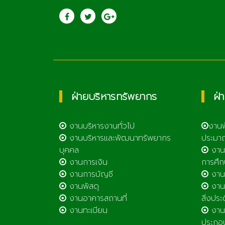
ประชาสัมพันธ์
saraban@lcat.a
วิทยาลัยเกษตรและ
เทคโนโลยีลำพูน
ฝ่ายบริหารทรัพยากร
ฝ่
งานบริหารงานทั่วไป
งาน
งานบริหารและพัฒนาทรัพยากร
ประมา
บุคคล
งาน
งานการเงิน
การศึก
งานการบัญชี
งานศ
งานพัสดุ
งานส
งานอาคารสถานที่
สิ่งประ
งานทะเบียน
งานส
ประกอ