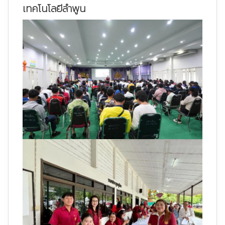
เทคโนโลยีลำพูน